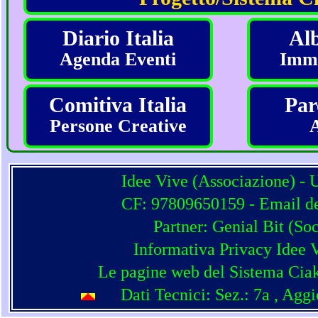
Diario Italia
Alb
Agenda Eventi
Imma
Comitiva Italia
Par
Persone Creative
Idee Vive (Associazione) - 
CF: 97809650159 - Email del
Partner:
Genial Bit
(
Soc
Informativa Privacy Idee 
Le pagine web del Sistema Ciak
Dati Tecnici: Sez.: 7a
, Agg